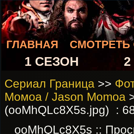
ГЛАВНАЯ
СМОТРЕТЬ
1 СЕЗОН
2
Сериал Граница
>>
Фот
Момоа / Jason Momoa
>
(ooMhQLc8X5s.jpg) : 6
ooMhQLc8X5s :: Про