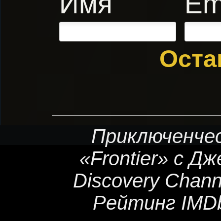
Имя
Em
Оста
Приключенчес
«Frontier» с 
Discovery Chann
Рейтинг IMDb