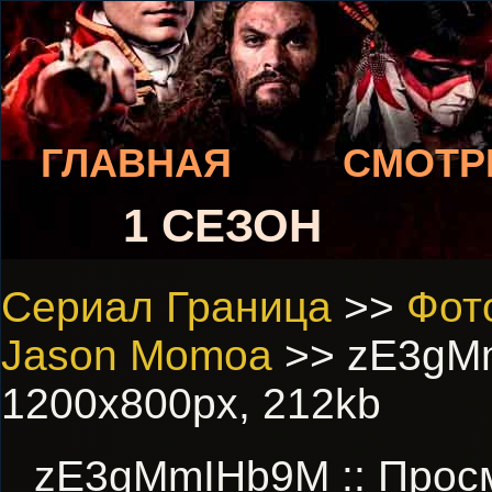
ГЛАВНАЯ
СМОТР
1 СЕЗОН
Сериал Граница
>>
Фот
Jason Momoa
>> zE3gMm
1200x800px, 212kb
zE3gMmIHb9M :: Прос