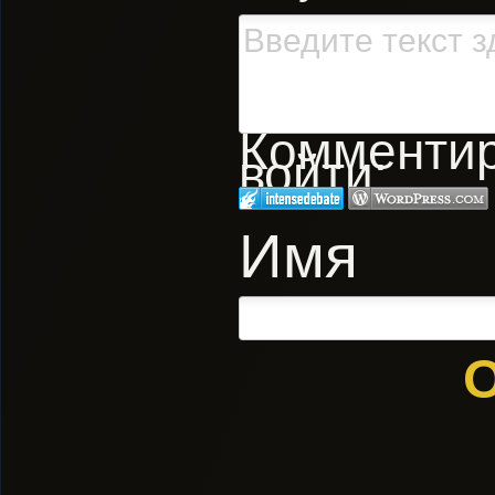
Комментиро
войти:
Имя
О