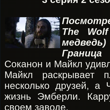
Посмотр
The Wol
медведь)
Граница
Соканон и Майкл удив
Майкл раскрывает п
несколько друзей, а 
жизнь Эмберли. Карр
своем заводе.