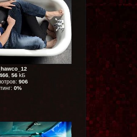
_hawco_12
466
,
56
kБ
отров:
906
тинг:
0%