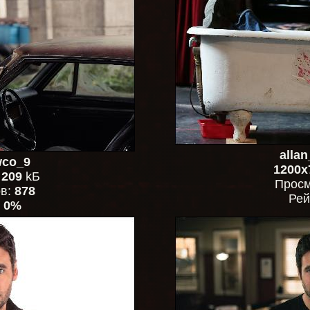
alla
wco_9
1200x
,
209
kБ
Просм
ов:
878
Рей
:
0%