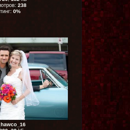
отров:
238
тинг:
0%
_hawco_16