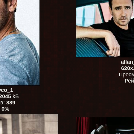
alla
620x
Просм
Рей
wco_1
2045
kБ
ов:
889
:
0%