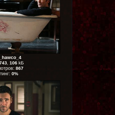
n_hawco_4
743
,
106
kБ
отров:
867
тинг:
0%