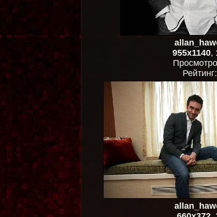
allan_haw
955x1140
,
Просмотр
Рейтинг
allan_haw
660x372
,