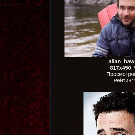
allan_haw
817x450
,
Просмотро
Рейтинг