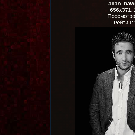
allan_haw
656x371
,
Просмотр
Рейтинг