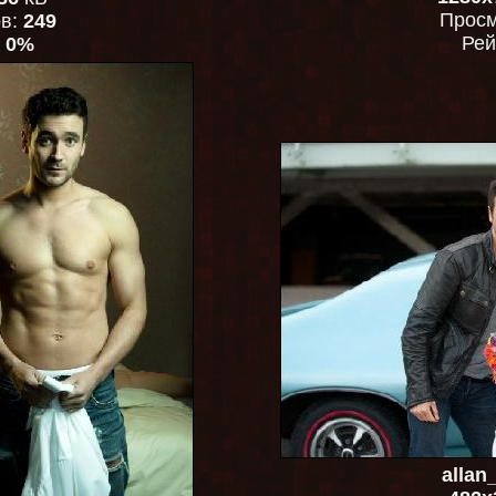
Просм
ов:
249
Рей
:
0%
allan