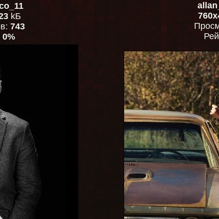
alla
co_11
760x
23
kБ
Просм
ов:
743
Рей
:
0%