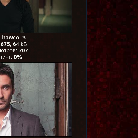
n_hawco_3
x675
,
64
kБ
отров:
797
тинг:
0%