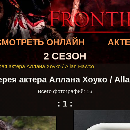
СМОТРЕТЬ ОНЛАЙН
АКТ
2 СЕЗОН
ея актера Аллана Хоуко / Allan Hawco
рея актера Аллана Хоуко / All
Всего фотографий: 16
:
1
: