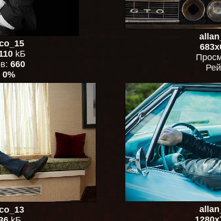
alla
co_15
683x
110
kБ
Просм
ов:
660
Рей
:
0%
alla
co_13
1280x
36
kБ