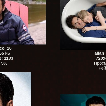
co_10
55
kБ
allan
в:
1133
720x
:
5%
Просм
Рей