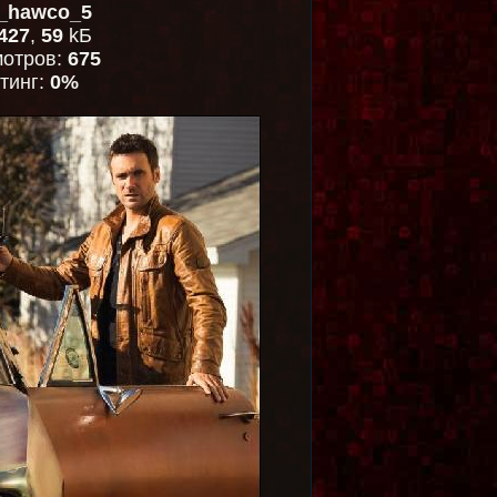
n_hawco_5
427
,
59
kБ
отров:
675
тинг:
0%