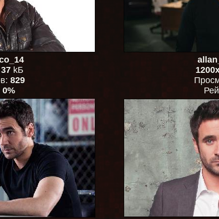
co_14
alla
,
37
kБ
1200
ов:
829
Просм
:
0%
Рей