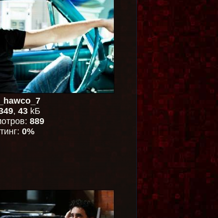
n_hawco_7
349
,
43
kБ
отров:
889
тинг:
0%