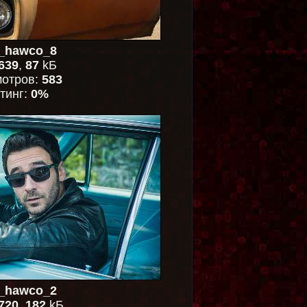
n_hawco_8
639
,
87
kБ
отров:
583
тинг:
0%
n_hawco_2
720
,
182
kБ