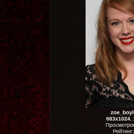
zoe_boyl
683x1024
,
Просмотро
Рейтинг