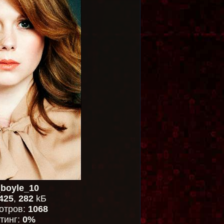
boyle_10
425
,
282
kБ
отров:
1068
тинг:
0%