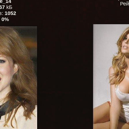
e_14
Рей
67
kБ
в:
1052
:
0%