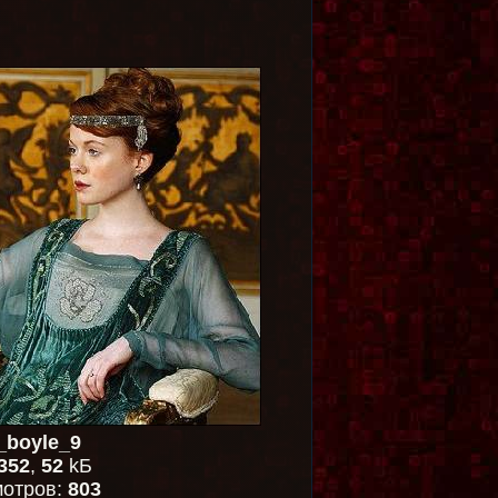
_boyle_9
352
,
52
kБ
отров:
803