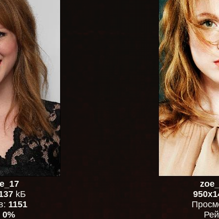
e_17
zoe_
137
kБ
950x1
в:
1151
Просм
:
0%
Рей