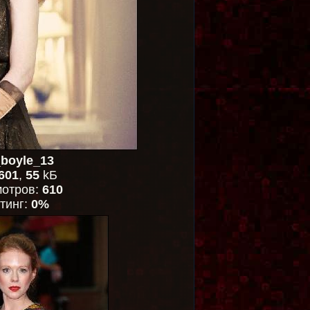
boyle_13
601
,
55
kБ
отров:
610
тинг:
0%