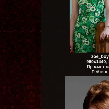
zoe_boy
960x1440
,
Просмотр
Рейтинг