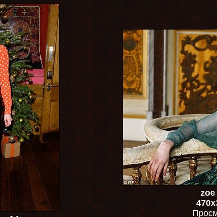
zoe
470x
Просм