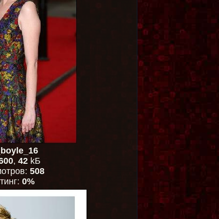
boyle_16
600
,
42
kБ
отров:
508
тинг:
0%