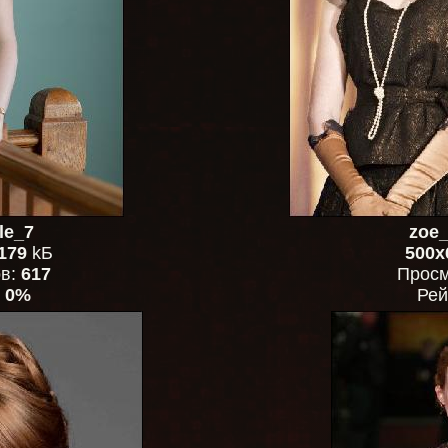
le_7
zoe_
179
kБ
500x
ов:
617
Просм
:
0%
Рей