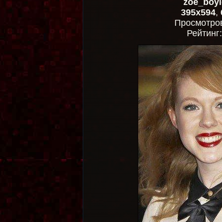
zoe_boyl
395x594
,
Просмотро
Рейтинг