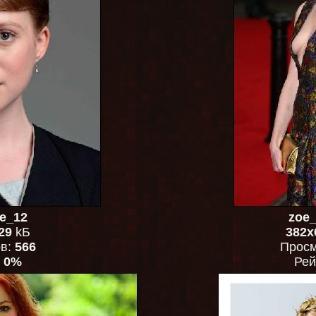
e_12
zoe_
29
kБ
382x
ов:
566
Просм
:
0%
Рей