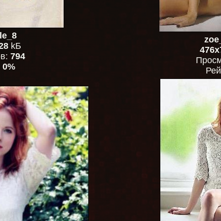
le_8
zoe
28
kБ
476x
ов:
794
Просм
:
0%
Рей