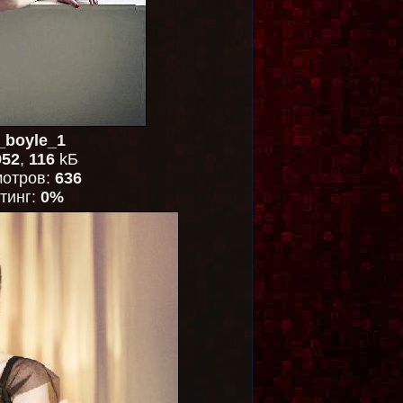
_boyle_1
952
,
116
kБ
отров:
636
тинг:
0%