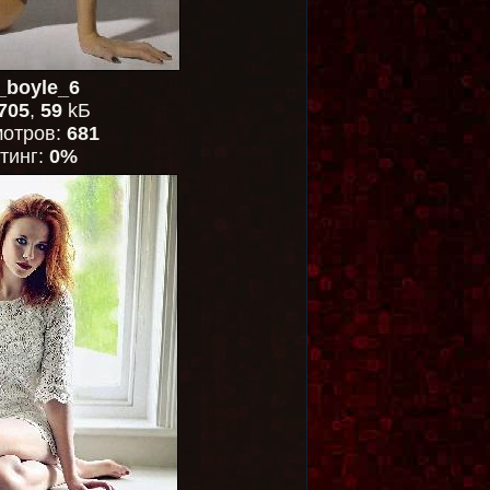
_boyle_6
705
,
59
kБ
отров:
681
тинг:
0%