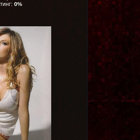
тинг:
0%