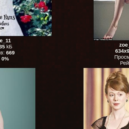
e_11
zoe
35
kБ
634x
ов:
669
Просм
:
0%
Рей